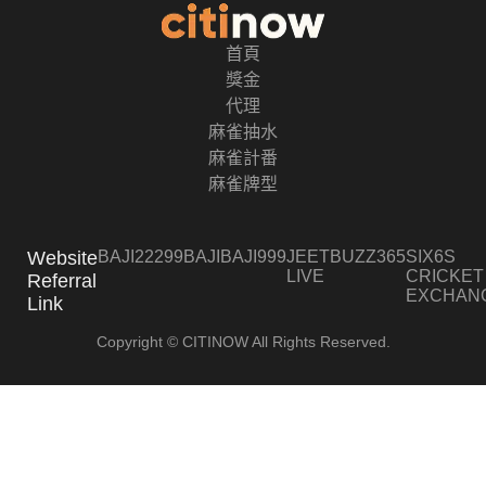
首頁
獎金
代理
麻雀抽水
麻雀計番
麻雀牌型
Website
BAJI222
99BAJI
BAJI999
JEETBUZZ365
SIX6S
LIVE
CRICKET
Referral
EXCHAN
Link
Copyright ©
CITINOW
All Rights Reserved.