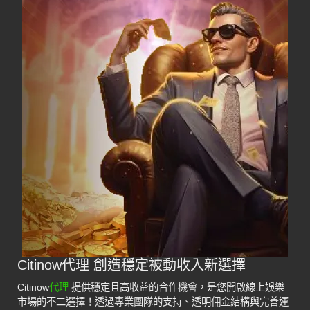
Citinow代理 創造穩定被動收入新選擇
Citinow
代理
提供穩定且高收益的合作機會，是您開啟線上娛樂
市場的不二選擇！透過專業團隊的支持、透明佣金結構與完善運