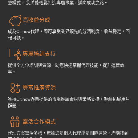
營模式， 您將能輕鬆打造專屬事業，邁向成功之路。
高收益分成
成為Citinow代理，即可享受業界領先的分潤制度，收益穩定，回
報可觀。
專屬培訓支持
提供全方位培訓與資源，助您快速掌握代理技能，提升運營效
率。
豐富推廣資源
獲得Citinow娛樂提供的市場推廣素材與策略支持，輕鬆拓展用戶
群體。
靈活合作模式
代理方案靈活多樣，無論您是個人代理還是團隊運營，均能找到