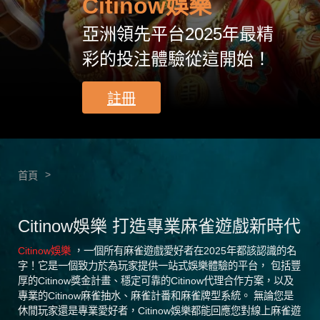
Citinow娛樂
亞洲領先平台2025年最精
彩的投注體驗從這開始！
註冊
首頁
Citinow娛樂 打造專業麻雀遊戲新時代
Citinow娛樂
，一個所有麻雀遊戲愛好者在2025年都該認識的名
字！它是一個致力於為玩家提供一站式娛樂體驗的平台， 包括豐
厚的Citinow獎金計畫、穩定可靠的Citinow代理合作方案，以及
專業的Citinow麻雀抽水、麻雀計番和麻雀牌型系統。 無論您是
休閒玩家還是專業愛好者，Citinow娛樂都能回應您對線上麻雀遊