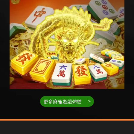
>
更多麻雀遊戲體驗