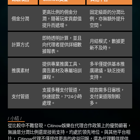
更高比例的佣金分
固定級距的分潤比
佣金分潤
潤，隨著玩家貢獻值
例，亦無額外提升
提升而遞增。
空間。
即時透明計算，並且
月結模式，數據更
計算方式
向代理者提供詳細數
新不及時。
據報表。
提供專業推廣工具、
多半僅提供基本推
推廣素材
廣告素材及專屬培訓
廣建議，缺乏技術
課程。
支持。
支援多種支付管道，
提款需多日審核，
支付管道
快速提款，7*24小時
支付渠道限制較
處理。
多。
/ 小結 /
從比較中不難發現，Citinow娛樂在代理合作政策上的優勢顯著，
無論是分潤比例還是技術支持，均處於領先地位。與其他平台相
比， Citinow代理不僅提供更高的收益回報，還為代理夥伴提供