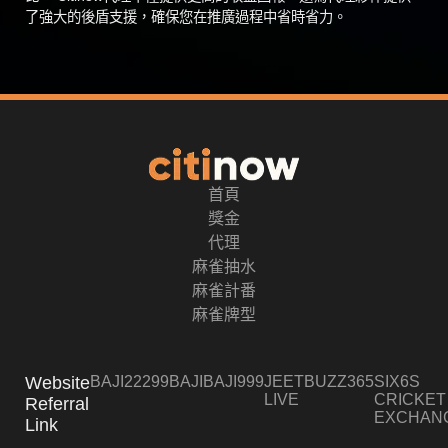
了強大的後盾支援，確保您在推廣過程中省時省力。
首頁
獎金
代理
麻雀抽水
麻雀計番
麻雀牌型
Website
BAJI222
99BAJI
BAJI999
JEETBUZZ365
SIX6S
LIVE
CRICKET
Referral
EXCHAN
Link